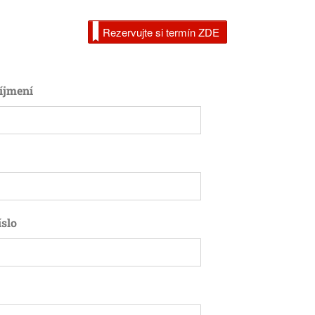
Rezervujte si termín ZDE
íjmení
íslo