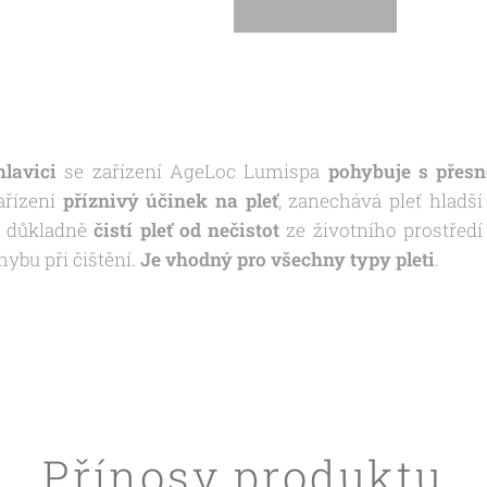
lavici
se zařízení AgeLoc Lumispa
pohybuje s přesn
ařízení
příznivý účinek na pleť
, zanechává pleť hladš
o důkladně
čistí pleť od nečistot
ze životního prostředí
bu při čištění.
Je vhodný pro všechny typy pleti
.
Přínosy produktu