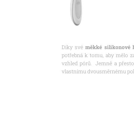
Díky své
měkké silikonové h
potřebná k tomu, aby mělo z
vzhled pórů. Jemně a přest
vlastnímu dvousměrnému pohy