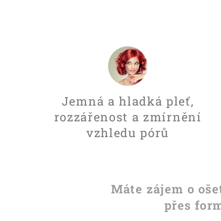
Jemná a hladká pleť,
rozzářenost a zmírnění
vzhledu pórů
Máte zájem o oše
přes for