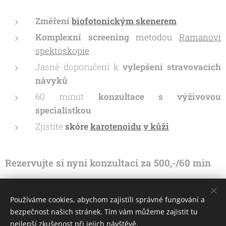
Změření
biofotonickým skenerem
Komplexní screening
metodou
Ramanovi
spektoskopie
Jasné doporučení k
vylepšení stravovacích
návyků
60 minut
konzultace s výživovou
specialistkou
Zjistíte
skóre
karotenoidu
v kůži
Rezervujte si nyní konzultaci za 500,-/60 min
Používáme cookies, abychom zajistili správné fungování a
Rezervujte si termín ZDE
bezpečnost našich stránek. Tím vám můžeme zajistit tu
nejlepší zkušenost při jejich návštěvě.